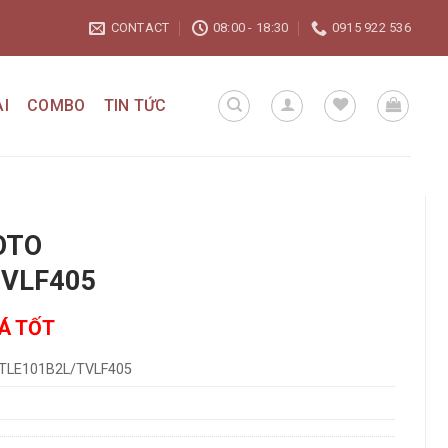
CONTACT
08:00 - 18:30
0915 922 536
I
COMBO
TIN TỨC
TOTO
TVLF405
IÁ TỐT
TLE101B2L/TVLF405