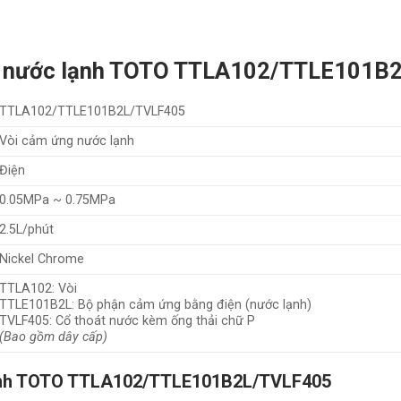
ng nước lạnh TOTO TTLA102/TTLE101B
TTLA102/TTLE101B2L/TVLF405
Vòi cảm ứng nước lạnh
Điện
0.05MPa ~ 0.75MPa
2.5L/phút
Nickel Chrome
TTLA102: Vòi
TTLE101B2L: Bộ phận cảm ứng bằng điện (nước lạnh)
TVLF405: Cổ thoát nước kèm ống thải chữ P
(Bao gồm dây cấp)
lạnh TOTO TTLA102/TTLE101B2L/TVLF405