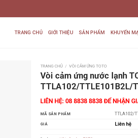
TRANG CHỦ
GIỚI THIỆU
SẢN PHẨM
KHUYẾN MẠ
TRANG CHỦ
/
VÒI CẢM ỨNG TOTO
Vòi cảm ứng nước lạnh 
Add to
TTLA102/TTLE101B2L/
wishlist
LIÊN HỆ: 08 8838 8838 ĐỂ NHẬN G
TTLA102/T
MÃ SẢN PHẨM
Liên hệ
GIÁ