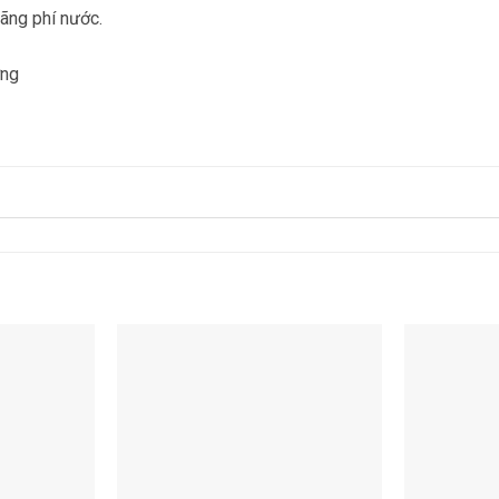
lãng phí nước.
ờng
Add to
Add to
wishlist
wishlist