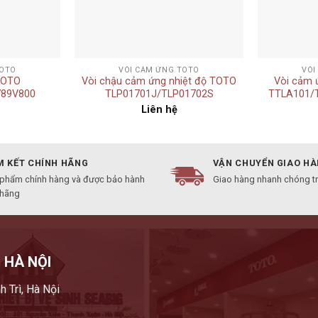
+
+
TOTO
VÒI CẢM ỨNG TOTO
VÒI
TOTO
Vòi chậu cảm ứng nhiệt độ TOTO
Vòi cảm 
89V800
TLP01701J/TLP01702S
TTLA101/
Liên hệ
 KẾT CHÍNH HÃNG
VẬN CHUYỂN GIAO H
 phẩm chính hàng và được bảo hành
Giao hàng nhanh chóng t
 hãng
 HÀ NỘI
h Trì, Hà Nội