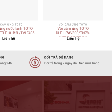
+
 CẢM ỨNG TOTO
VÒI CẢM ỨNG TOTO
ứng nước lạnh TOTO
Vòi cảm ứng TOTO
TTLE101B2L/TVLF405
DLE117AV800/TN78-
9V810/TX709AV6
Liên hệ
Liên hệ
ÀNG
ĐỔI TRẢ DỄ DÀNG
rong 24h
Đổi trả trong 2 ngày đầu tiên mua hàng