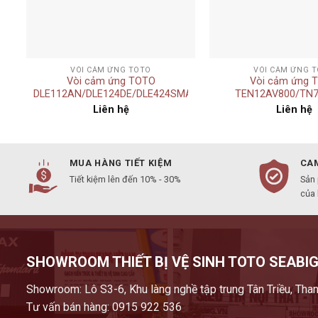
+
+
VÒI CẢM ỨNG TOTO
VÒI CẢM ỨNG 
Vòi cảm ứng TOTO
Vòi cảm ứng 
DLE112AN/DLE124DE/DLE424SMA/TVLF405
TEN12AV800/TN7
Liên hệ
Liên hệ
MUA HÀNG TIẾT KIỆM
CAM
Tiết kiệm lên đến 10% - 30%
Sản
của
SHOWROOM THIẾT BỊ VỆ SINH TOTO SEABIG
Showroom: Lô S3-6, Khu làng nghề tập trung Tân Triều, Than
Tư vấn bán hàng: 0915 922 536