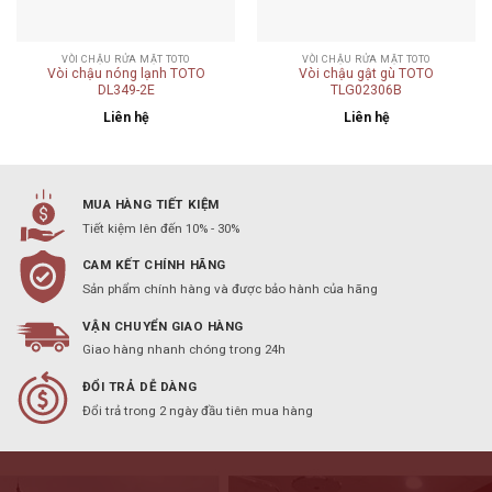
VÒI CHẬU RỬA MẶT TOTO
VÒI CHẬU RỬA MẶT TOTO
Vòi chậu nóng lạnh TOTO
Vòi chậu gật gù TOTO
DL349-2E
TLG02306B
Liên hệ
Liên hệ
MUA HÀNG TIẾT KIỆM
Tiết kiệm lên đến 10% - 30%
CAM KẾT CHÍNH HÃNG
Sản phẩm chính hàng và được bảo hành của hãng
VẬN CHUYỂN GIAO HÀNG
Giao hàng nhanh chóng trong 24h
ĐỔI TRẢ DỄ DÀNG
Đổi trả trong 2 ngày đầu tiên mua hàng