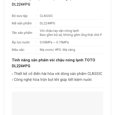
DL224#PG
Bộ sưu tập
:
CLASSIC
Mã sản phẩm
:
DL224#PG
Vòi chậu tay vặn nóng lạnh
Tên sản phẩm
:
Bao gồm bộ xả, không gồm ống thải chữ P
Áp lực nước
:
0.05MPa ~ 0.75MPa
Màu sắc
:
Mạ crom/ #PG: Mạ vàng
Tính năng sản phẩm vòi chậu nóng lạnh TOTO
DL224#PG
› Thiết kế cổ điển hài hòa với dòng sản phẩm CLASSIC
› Công nghệ hòa trộn bọt khí giúp tiết kiệm nước