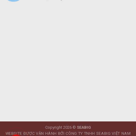
Copyright 2026 ©
SEABIG
WEBSITE ĐƯỢC VẬN HÀNH BỞI CÔNG TY TNHH SEABIG VIỆT NAM