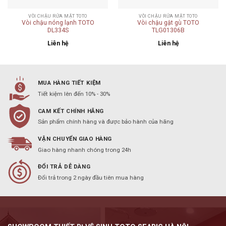
VÒI CHẬU RỬA MẶT TOTO
VÒI CHẬU RỬA MẶT TOTO
Vòi chậu nóng lạnh TOTO
Vòi chậu gật gù TOTO
DL334S
TLG01306B
Liên hệ
Liên hệ
MUA HÀNG TIẾT KIỆM
Tiết kiệm lên đến 10% - 30%
CAM KẾT CHÍNH HÃNG
Sản phẩm chính hàng và được bảo hành của hãng
VẬN CHUYỂN GIAO HÀNG
Giao hàng nhanh chóng trong 24h
ĐỔI TRẢ DỄ DÀNG
Đổi trả trong 2 ngày đầu tiên mua hàng