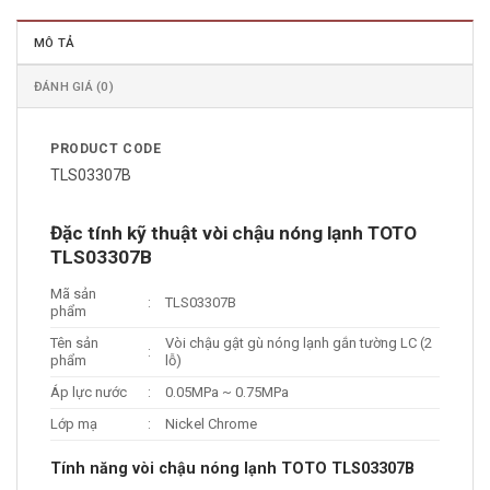
MÔ TẢ
ĐÁNH GIÁ (0)
PRODUCT CODE
TLS03307B
Đặc tính kỹ thuật vòi chậu nóng lạnh TOTO
TLS03307B
Mã sản
:
TLS03307B
phẩm
Tên sản
Vòi chậu gật gù nóng lạnh gắn tường LC (2
:
phẩm
lỗ)
Áp lực nước
:
0.05MPa ~ 0.75MPa
Lớp mạ
:
Nickel Chrome
Tính năng vòi chậu nóng lạnh TOTO TLS03307B