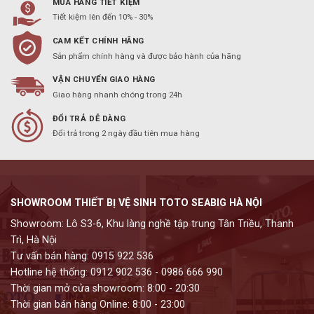
MUA HÀNG TIẾT KIỆM
Tiết kiệm lên đến 10% - 30%
CAM KẾT CHÍNH HÃNG
Sản phẩm chính hàng và được bảo hành của hãng
VẬN CHUYỂN GIAO HÀNG
Giao hàng nhanh chóng trong 24h
ĐỔI TRẢ DỄ DÀNG
Đổi trả trong 2 ngày đầu tiên mua hàng
SHOWROOM THIẾT BỊ VỆ SINH TOTO SEABIG HÀ NỘI
Showroom: Lô S3-6, Khu làng nghề tập trung Tân Triều, Thanh
Trì, Hà Nội
Tư vấn bán hàng: 0915 922 536
Hotline hệ thống: 0912 902 536 - 0986 666 990
Thời gian mở cửa showroom: 8:00 - 20:30
Thời gian bán hàng Online: 8:00 - 23:00