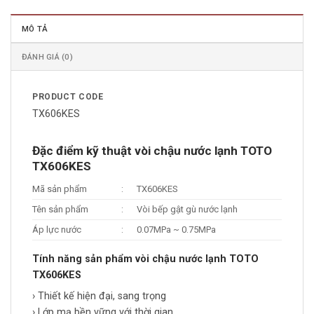
MÔ TẢ
ĐÁNH GIÁ (0)
PRODUCT CODE
TX606KES
Đặc điểm kỹ thuật vòi chậu nước lạnh TOTO
TX606KES
Mã sản phẩm
:
TX606KES
Tên sản phẩm
:
Vòi bếp gật gù nước lạnh
Áp lực nước
:
0.07MPa ~ 0.75MPa
Tính năng sản phẩm vòi chậu nước lạnh TOTO
TX606KES
› Thiết kế hiện đại, sang trọng
› Lớp mạ bền vững với thời gian