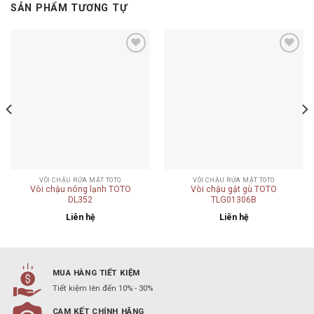
SẢN PHẨM TƯƠNG TỰ
Add to
Add to
wishlist
wishlist
VÒI CHẬU RỬA MẶT TOTO
VÒI CHẬU RỬA MẶT TOTO
Vòi chậu nóng lạnh TOTO
Vòi chậu gật gù TOTO
DL352
TLG01306B
Liên hệ
Liên hệ
MUA HÀNG TIẾT KIỆM
Tiết kiệm lên đến 10% - 30%
CAM KẾT CHÍNH HÃNG