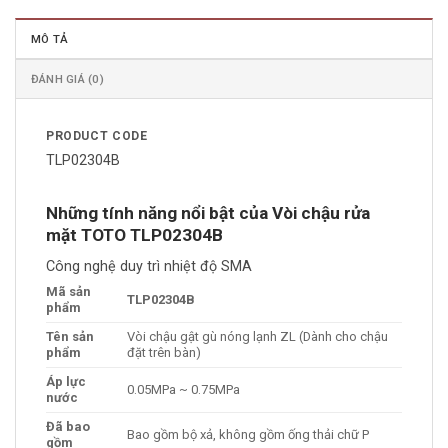
MÔ TẢ
ĐÁNH GIÁ (0)
PRODUCT CODE
TLP02304B
Những tính năng nổi bật của Vòi chậu rửa
mặt TOTO TLP02304B
Công nghệ duy trì nhiệt độ SMA
Mã sản
TLP02304B
phẩm
Tên sản
Vòi chậu gật gù nóng lạnh ZL (Dành cho chậu
phẩm
đặt trên bàn)
Áp lực
0.05MPa ~ 0.75MPa
nước
Đã bao
Bao gồm bộ xả, không gồm ống thải chữ P
gồm