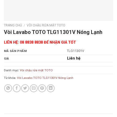
TRANG CHỦ
/
VÒI CHẬU RỬA MẶT TOTO
Vòi Lavabo TOTO TLG11301V Nóng Lạnh
LIÊN HỆ: 08 8838 8838 ĐỂ NHẬN GIÁ TỐT
TLG11301V
MÃ SẢN PHẨM
Liên hệ
GIÁ
Danh mục:
Vòi chậu rửa mặt TOTO
Từ khóa:
Vòi Lavabo TOTO TLG11301V Nóng Lạnh