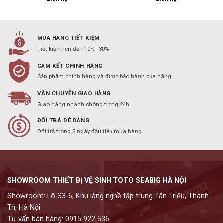
MUA HÀNG TIẾT KIỆM
Tiết kiệm lên đến 10% - 30%
CAM KẾT CHÍNH HÃNG
Sản phẩm chính hàng và được bảo hành của hãng
VẬN CHUYỂN GIAO HÀNG
Giao hàng nhanh chóng trong 24h
ĐỔI TRẢ DỄ DÀNG
Đổi trả trong 2 ngày đầu tiên mua hàng
SHOWROOM THIẾT BỊ VỆ SINH TOTO SEABIG HÀ NỘI
Showroom: Lô S3-6, Khu làng nghề tập trung Tân Triều, Thanh
Trì, Hà Nội
Tư vấn bán hàng: 0915 922 536