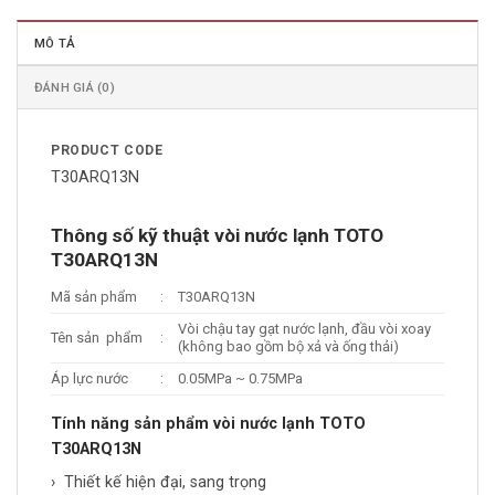
MÔ TẢ
ĐÁNH GIÁ (0)
PRODUCT CODE
T30ARQ13N
Thông số kỹ thuật vòi nước lạnh TOTO
T30ARQ13N
Mã sản phẩm
:
T30ARQ13N
Vòi chậu tay gạt nước lạnh, đầu vòi xoay
Tên sản phẩm
:
(không bao gồm bộ xả và ống thải)
Áp lực nước
:
0.05MPa ~ 0.75MPa
Tính năng sản phẩm vòi nước lạnh TOTO
T30ARQ13N
› Thiết kế hiện đại, sang trọng