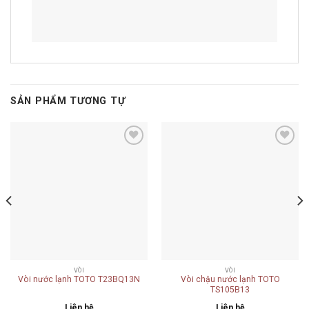
SẢN PHẨM TƯƠNG TỰ
Add to
Add to
wishlist
wishlist
VÒI
VÒI
Vòi nước lạnh TOTO T23BQ13N
Vòi chậu nước lạnh TOTO
TS105B13
Liên hệ
Liên hệ