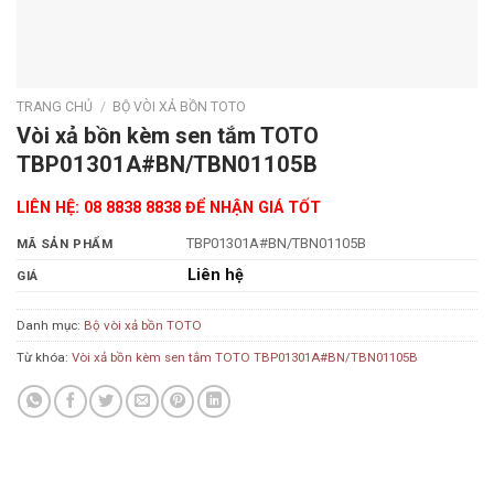
TRANG CHỦ
/
BỘ VÒI XẢ BỒN TOTO
Vòi xả bồn kèm sen tắm TOTO
TBP01301A#BN/TBN01105B
LIÊN HỆ: 08 8838 8838 ĐỂ NHẬN GIÁ TỐT
TBP01301A#BN/TBN01105B
MÃ SẢN PHẨM
Liên hệ
GIÁ
Danh mục:
Bộ vòi xả bồn TOTO
Từ khóa:
Vòi xả bồn kèm sen tắm TOTO TBP01301A#BN/TBN01105B