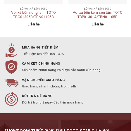
BỘ VÒI XẢ BỒN TOTO
BỘ VÒI XẢ BỒN TOTO
Vòi xả bồn nóng lạnh TOTO
Vòi xả bồn kèm sen tắm TOTO
TBG01306B/TBN01105B
TBP01301A/TBN01105B
Liên hệ
Liên hệ
MUA HÀNG TIẾT KIỆM
Tiết kiệm lên đến 10% - 30%
CAM KẾT CHÍNH HÃNG
Sản phẩm chính hàng và được bảo hành của hãng
VẬN CHUYỂN GIAO HÀNG
Giao hàng nhanh chóng trong 24h
ĐỔI TRẢ DỄ DÀNG
Đổi trả trong 2 ngày đầu tiên mua hàng