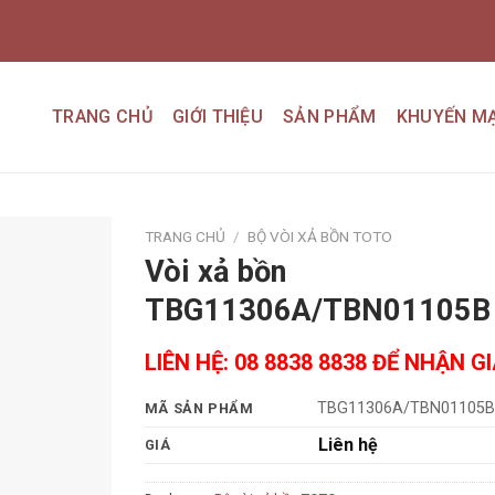
TRANG CHỦ
GIỚI THIỆU
SẢN PHẨM
KHUYẾN MẠ
TRANG CHỦ
/
BỘ VÒI XẢ BỒN TOTO
Vòi xả bồn
Add to
TBG11306A/TBN01105B
wishlist
LIÊN HỆ: 08 8838 8838 ĐỂ NHẬN G
TBG11306A/TBN01105B
MÃ SẢN PHẨM
Liên hệ
GIÁ