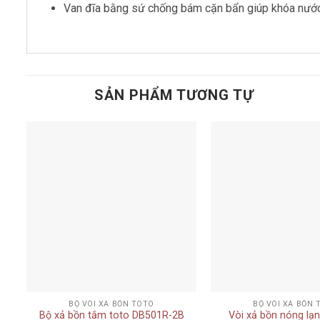
Van đĩa bằng sứ chống bám cặn bẩn giúp khóa nước
SẢN PHẨM TƯƠNG TỰ
Add to
t
wishlist
+
+
BỘ VÒI XẢ BỒN TOTO
BỘ VÒI XẢ BỒN 
Bộ xả bồn tắm toto DB501R-2B
Vòi xả bồn nóng lạn