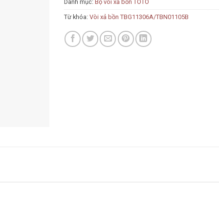
Danh mục:
Bộ vòi xả bồn TOTO
Từ khóa:
Vòi xả bồn TBG11306A/TBN01105B