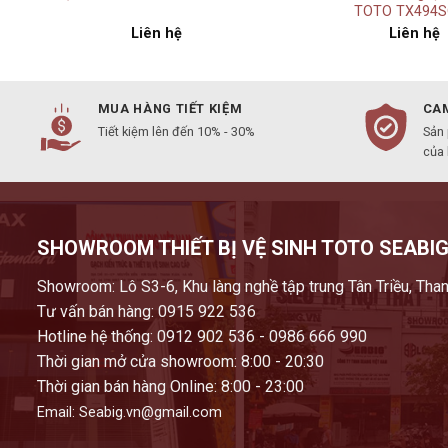
TOTO TX494
Liên hệ
Liên hệ
MUA HÀNG TIẾT KIỆM
CAM
Tiết kiệm lên đến 10% - 30%
Sản
của
SHOWROOM THIẾT BỊ VỆ SINH TOTO SEABIG
Showroom: Lô S3-6, Khu làng nghề tập trung Tân Triều, Than
Tư vấn bán hàng: 0915 922 536
Hotline hệ thống: 0912 902 536 - 0986 666 990
Thời gian mở cửa showroom: 8:00 - 20:30
Thời gian bán hàng Online: 8:00 - 23:00
Email: Seabig.vn@gmail.com