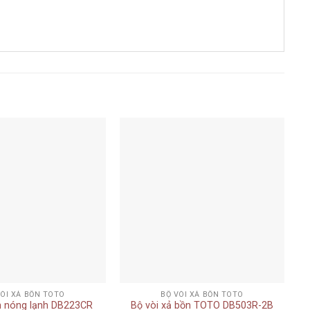
Add to
Add to
wishlist
wishlist
+
VÒI XẢ BỒN TOTO
BỘ VÒI XẢ BỒN TOTO
n nóng lạnh DB223CR
Bộ vòi xả bồn TOTO DB503R-2B