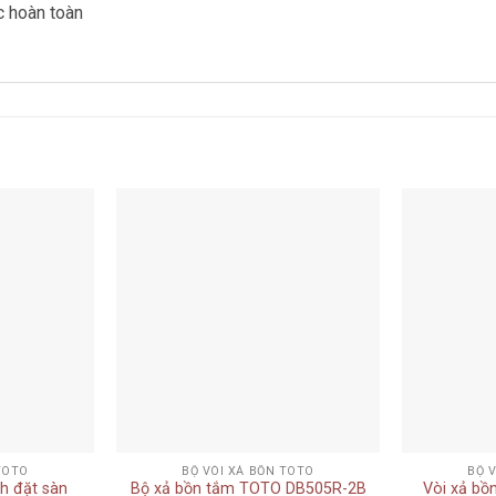
 hoàn toàn
Add to
Add to
wishlist
wishlist
+
+
TOTO
BỘ VÒI XẢ BỒN TOTO
BỘ 
h đặt sàn
Bộ xả bồn tắm TOTO DB505R-2B
Vòi xả bồ