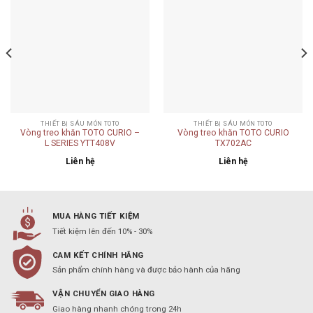
Add to
Add to
wishlist
wishlist
THIẾT BỊ SÁU MÓN TOTO
THIẾT BỊ SÁU MÓN TOTO
Vòng treo khăn TOTO CURIO –
Vòng treo khăn TOTO CURIO
L SERIES YTT408V
TX702AC
Liên hệ
Liên hệ
MUA HÀNG TIẾT KIỆM
Tiết kiệm lên đến 10% - 30%
CAM KẾT CHÍNH HÃNG
Sản phẩm chính hàng và được bảo hành của hãng
VẬN CHUYỂN GIAO HÀNG
Giao hàng nhanh chóng trong 24h