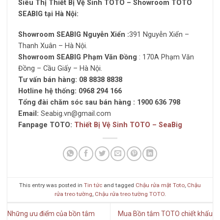
Siêu Thị Thiết Bị Vệ Sinh TOTO – Showroom TOTO
SEABIG tại Hà Nội:
Showroom SEABIG Nguyễn Xiển
:
391 Nguyễn Xiển –
Thanh Xuân – Hà Nội.
Showroom SEABIG Phạm Văn Đồng
: 170A Phạm Văn
Đồng – Cầu Giấy – Hà Nội.
Tư vấn bán hàng:
08 8838 8838
Hotline hệ thống:
0968 294 166
Tổng đài chăm sóc sau bán hàng :
1900 636 798
Email:
Seabig.vn@gmail.com
Fanpage TOTO:
Thiết Bị Vệ Sinh TOTO – SeaBig
This entry was posted in
Tin tức
and tagged
Chậu rửa mặt Toto
,
Chậu
rửa treo tường
,
Chậu rửa treo tường TOTO
.
Những ưu điểm của bồn tắm
Mua Bồn tắm TOTO chiết khấu