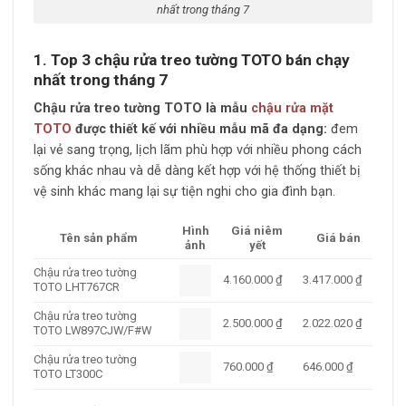
nhất trong tháng 7
1. Top 3 chậu rửa treo tường TOTO bán chạy
nhất trong tháng 7
Chậu rửa treo tường TOTO là mẫu
chậu rửa mặt
TOTO
được t
hiết kế với nhiều mẫu mã đa dạng:
đem
lại vẻ sang trọng, lịch lãm phù hợp với nhiều phong cách
sống khác nhau và dễ dàng kết hợp với hệ thống thiết bị
vệ sinh khác mang lại sự tiện nghi cho gia đình bạn.
Hình
Giá niêm
Tên sản phẩm
Giá bán
ảnh
yết
Chậu rửa treo tường
4.160.000
₫
3.417.000
₫
TOTO LHT767CR
Chậu rửa treo tường
2.500.000
₫
2.022.020
₫
TOTO LW897CJW/F#W
Chậu rửa treo tường
760.000
₫
646.000
₫
TOTO LT300C