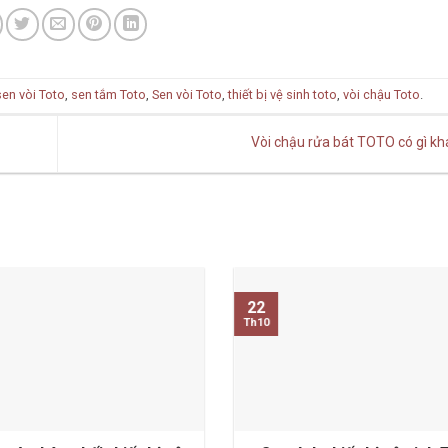
sen vòi Toto
,
sen tắm Toto
,
Sen vòi Toto
,
thiết bị vệ sinh toto
,
vòi chậu Toto
.
Vòi chậu rửa bát TOTO có gì kh
22
Th10