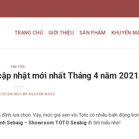
TRANG CHỦ
GIỚI THIỆU
SẢN PHẨM
KHUYẾN MẠ
TIN TỨC
 cập nhật mới nhất Tháng 4 năm 2021
N
07/04/2021
BY
NGUYEN NGOC
đình lựa chọn. Vậy, mức giá sen vòi Toto có nhiều biến động tro
ệ sinh Sebaig – Showroom TOTO Seabig
đi tìm hiểu nhé!