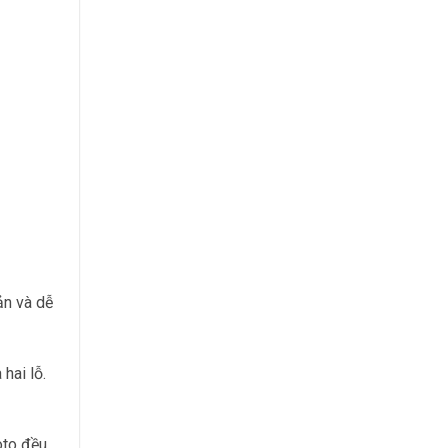
ản và dễ
hai lỗ.
oto đều