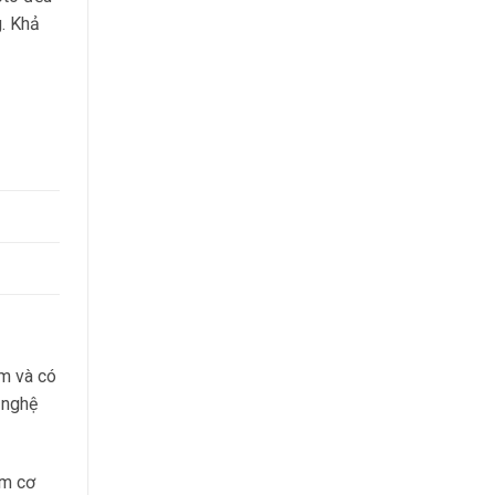
. Khả
m và có
g nghệ
ấm cơ