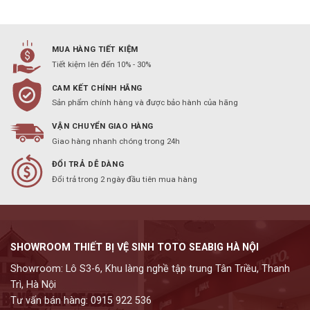
MUA HÀNG TIẾT KIỆM
Tiết kiệm lên đến 10% - 30%
CAM KẾT CHÍNH HÃNG
Sản phẩm chính hàng và được bảo hành của hãng
VẬN CHUYỂN GIAO HÀNG
Giao hàng nhanh chóng trong 24h
ĐỔI TRẢ DỄ DÀNG
Đổi trả trong 2 ngày đầu tiên mua hàng
SHOWROOM THIẾT BỊ VỆ SINH TOTO SEABIG HÀ NỘI
Showroom: Lô S3-6, Khu làng nghề tập trung Tân Triều, Thanh
Trì, Hà Nội
Tư vấn bán hàng: 0915 922 536