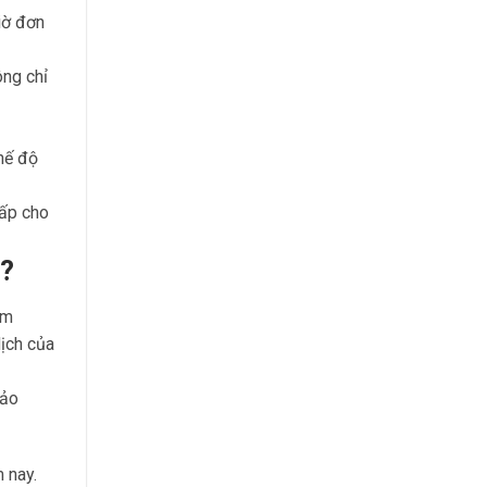
iờ đơn
ông chỉ
hế độ
cấp cho
g?
om
dịch của
bảo
 nay.