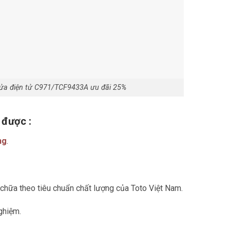
ửa điện tử C971/TCF9433A ưu đãi 25%
được :
ng
.
ữa theo tiêu chuẩn chất lượng của Toto Việt Nam.
ghiệm.