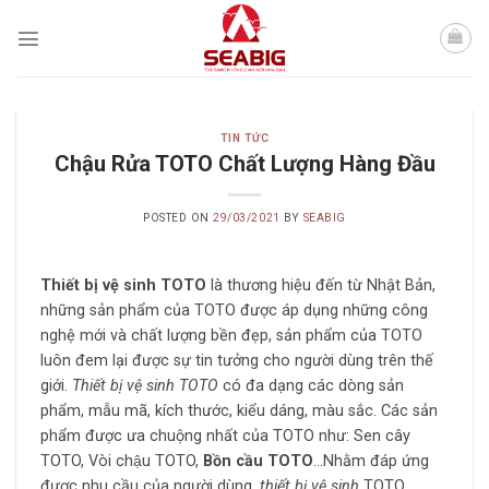
Skip
to
content
TIN TỨC
Chậu Rửa TOTO Chất Lượng Hàng Đầu
POSTED ON
29/03/2021
BY
SEABIG
Thiết bị vệ sinh TOTO
là thương hiệu đến từ Nhật Bản,
những sản phẩm của TOTO được áp dụng những công
nghệ mới và chất lượng bền đẹp, sản phẩm của TOTO
luôn đem lại được sự tin tưởng cho người dùng trên thế
giới.
Thiết bị vệ sinh TOTO
có đa dạng các dòng sản
phẩm, mẫu mã, kích thước, kiểu dáng, màu sắc. Các sản
phẩm được ưa chuộng nhất của TOTO như: Sen cây
TOTO, Vòi chậu TOTO,
Bồn cầu TOTO
…Nhằm đáp ứng
được nhu cầu của người dùng,
thiết bị vệ sinh
TOTO