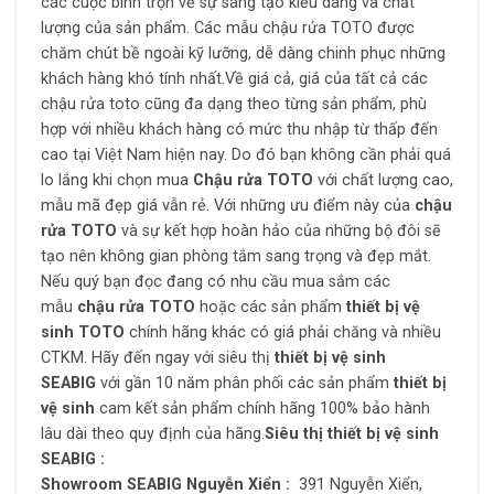
các cuộc bình trọn về sự sáng tạo kiểu dáng và chất
lượng của sản phẩm. Các mẫu chậu rửa TOTO được
chăm chút bề ngoài kỹ lưỡng, dễ dàng chinh phục những
khách hàng khó tính nhất.Về giá cả, giá của tất cả các
chậu rửa toto cũng đa dạng theo từng sản phẩm, phù
hợp với nhiều khách hàng có mức thu nhập từ thấp đến
cao tại Việt Nam hiện nay. Do đó bạn không cần phải quá
lo lắng khi chọn mua
Chậu rửa TOTO
với chất lượng cao,
mẫu mã đẹp giá vẫn rẻ. Với những ưu điểm này của
chậu
rửa TOTO
và sự kết hợp hoàn hảo của những bộ đôi sẽ
tạo nên không gian phòng tắm sang trọng và đẹp mắt.
Nếu quý bạn đọc đang có nhu cầu mua sắm các
mẫu
chậu rửa TOTO
hoặc các sản phẩm
thiết bị vệ
sinh TOTO
chính hãng
khác có giá phải chăng và nhiều
CTKM. Hãy đến ngay với siêu thị
thiết bị vệ sinh
SEABIG
với gần 10 năm phân phối các sản phẩm
thiết bị
vệ sinh
cam kết sản phẩm chính hãng 100% bảo hành
lâu dài theo quy định của hãng.
Siêu thị thiết bị vệ sinh
SEABIG :
Showroom SEABIG Nguyễn Xiển
:
391 Nguyễn Xiển,