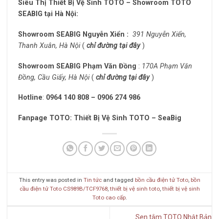
Siêu Thị Thiết Bị Vệ Sinh TOTO – Showroom TOTO
SEABIG tại Hà Nội:
Showroom SEABIG Nguyễn Xiển :
391 Nguyễn Xiển,
Thanh Xuân, Hà Nội
(
chỉ đường tại đây
)
Showroom SEABIG Phạm Văn Đồng
:
170A Phạm Văn
Đồng, Cầu Giấy, Hà Nội
(
chỉ đường tại đây
)
Hotline
:
0964 140 808 – 0906 274 986
Fanpage TOTO: Thiết Bị Vệ Sinh TOTO – SeaBig
This entry was posted in
Tin tức
and tagged
bồn cầu điện tử Toto
,
bồn
cầu điện tử Toto CS989B/TCF9768
,
thiết bị vệ sinh toto
,
thiết bị vệ sinh
Toto cao cấp
.
Sen tắm TOTO Nhật Bản