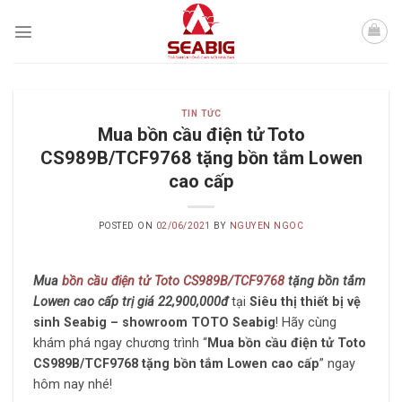
Skip
to
content
TIN TỨC
Mua bồn cầu điện tử Toto
CS989B/TCF9768 tặng bồn tắm Lowen
cao cấp
POSTED ON
02/06/2021
BY
NGUYEN NGOC
Mua
bồn cầu điện tử Toto CS989B/TCF9768
tặng bồn tắm
Lowen cao cấp trị giá 22,900,000đ
tại
Siêu thị thiết bị vệ
sinh Seabig – showroom TOTO Seabig
! Hãy cùng
khám phá ngay chương trình “
Mua bồn cầu điện tử Toto
CS989B/TCF9768 tặng bồn tắm Lowen cao cấp
” ngay
hôm nay nhé!