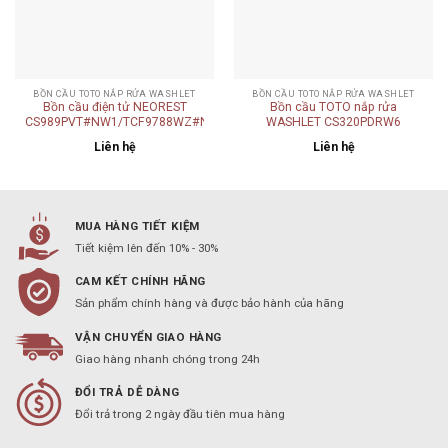
BỒN CẦU TOTO NẮP RỬA WASHLET
BỒN CẦU TOTO NẮP RỬA WASHLET
Bồn cầu điện tử NEOREST
Bồn cầu TOTO nắp rửa
CS989PVT#NW1/TCF9788WZ#NW1/T53P100VR
WASHLET CS320PDRW6
Liên hệ
Liên hệ
MUA HÀNG TIẾT KIỆM
Tiết kiệm lên đến 10% - 30%
CAM KẾT CHÍNH HÃNG
Sản phẩm chính hàng và được bảo hành của hãng
VẬN CHUYỂN GIAO HÀNG
Giao hàng nhanh chóng trong 24h
ĐỔI TRẢ DỄ DÀNG
Đổi trả trong 2 ngày đầu tiên mua hàng