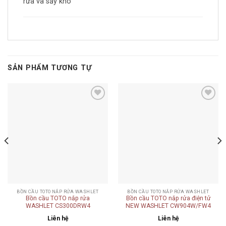
rửa và sấy khô
SẢN PHẨM TƯƠNG TỰ
Add to
Add to
wishlist
wishlist
BỒN CẦU TOTO NẮP RỬA WASHLET
BỒN CẦU TOTO NẮP RỬA WASHLET
Bồn cầu TOTO nắp rửa
Bồn cầu TOTO nắp rửa điện tử
1/T53P100VR
WASHLET CS300DRW4
NEW WASHLET CW904W/FW4
Liên hệ
Liên hệ