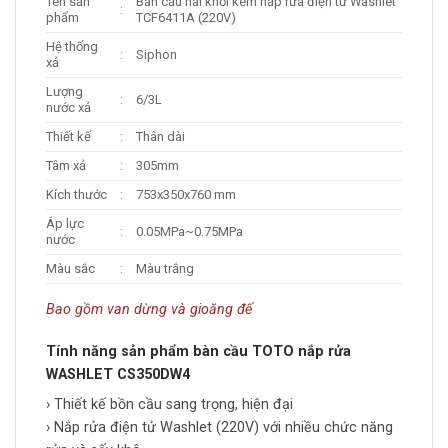
Tên sản
Bàn cầu hai khối kèm nắp rửa điện tử Washlet
:
phẩm
TCF6411A (220V)
Hệ thống
:
Siphon
xả
Lượng
:
6/3L
nước xả
Thiết kế
:
Thân dài
Tâm xả
:
305mm
Kích thước
:
753x350x760 mm
Áp lực
:
0.05MPa~0.75MPa
nước
Màu sắc
:
Màu trắng
Bao gồm van dừng và gioăng đế
Tính năng sản phẩm bàn cầu TOTO nắp rửa
WASHLET CS350DW4
› Thiết kế bồn cầu sang trọng, hiện đại
› Nắp rửa điện tử Washlet (220V) với nhiều chức năng