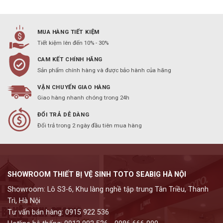
MUA HÀNG TIẾT KIỆM
Tiết kiệm lên đến 10% - 30%
CAM KẾT CHÍNH HÃNG
Sản phẩm chính hàng và được bảo hành của hãng
VẬN CHUYỂN GIAO HÀNG
Giao hàng nhanh chóng trong 24h
ĐỔI TRẢ DỄ DÀNG
Đổi trả trong 2 ngày đầu tiên mua hàng
SHOWROOM THIẾT BỊ VỆ SINH TOTO SEABIG HÀ NỘI
Showroom: Lô S3-6, Khu làng nghề tập trung Tân Triều, Thanh
Trì, Hà Nội
Tư vấn bán hàng: 0915 922 536