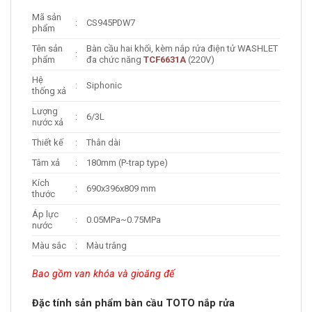
Mã sản
:
CS945PDW7
phẩm
Tên sản
Bàn cầu hai khối, kèm nắp rửa điện tử WASHLET
:
phẩm
đa chức năng
TCF6631A
(220V)
Hệ
:
Siphonic
thống xả
Lượng
:
6/3L
nước xả
Thiết kế
:
Thân dài
Tâm xả
:
180mm (P-trap type)
Kích
:
690x396x809 mm
thước
Áp lực
:
0.05MPa~0.75MPa
nước
Màu sắc
:
Màu trắng
Bao gồm van khóa và gioăng đế
Đặc tính sản phẩm bàn cầu TOTO nắp rửa