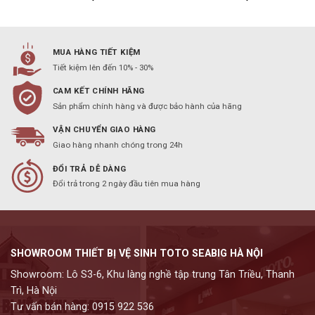
MUA HÀNG TIẾT KIỆM
Tiết kiệm lên đến 10% - 30%
CAM KẾT CHÍNH HÃNG
Sản phẩm chính hàng và được bảo hành của hãng
VẬN CHUYỂN GIAO HÀNG
Giao hàng nhanh chóng trong 24h
ĐỔI TRẢ DỄ DÀNG
Đổi trả trong 2 ngày đầu tiên mua hàng
SHOWROOM THIẾT BỊ VỆ SINH TOTO SEABIG HÀ NỘI
Showroom: Lô S3-6, Khu làng nghề tập trung Tân Triều, Thanh
Trì, Hà Nội
Tư vấn bán hàng: 0915 922 536