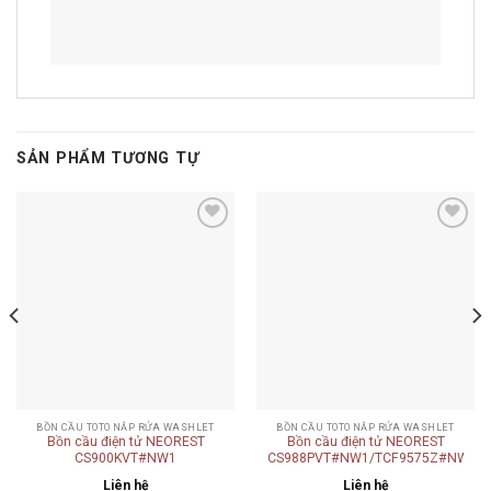
SẢN PHẨM TƯƠNG TỰ
Add to
Add to
wishlist
wishlist
BỒN CẦU TOTO NẮP RỬA WASHLET
BỒN CẦU TOTO NẮP RỬA WASHLET
Bồn cầu điện tử NEOREST
Bồn cầu điện tử NEOREST
CS900KVT#NW1
CS988PVT#NW1/TCF9575Z#NW1/T
Liên hệ
Liên hệ