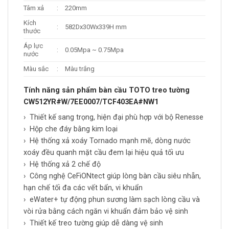
Tâm xả
:
220mm
Kích
:
582Dx30Wx339H mm
thước
Áp lực
:
0.05Mpa ~ 0.75Mpa
nước
Màu sắc
:
Màu trắng
Tính năng sản phẩm bàn cầu TOTO treo tường
CW512YR#W/7EE0007/TCF403EA#NW1
› Thiết kế sang trọng, hiện đại phù hợp với bộ Renesse
› Hộp che đáy bằng kim loại
› Hệ thống xả xoáy Tornado mạnh mẽ, dòng nước
xoáy đều quanh mặt cầu đem lại hiệu quả tối ưu
› Hệ thống xả 2 chế độ
› Công nghệ CeFiONtect giúp lòng bàn cầu siêu nhẵn,
hạn chế tối đa các vết bẩn, vi khuẩn
› eWater+ tự động phun sương làm sạch lòng cầu và
vòi rửa bằng cách ngăn vi khuẩn đảm bảo vệ sinh
› Thiết kế treo tường giúp dễ dàng vệ sinh