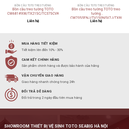
BỒN CẦU TOTO TREO TƯỜNG
BỒN CẦU TOTO TREO TƯỜNG
Bồn cầu treo tường TOTO
Bồn cầu treo tường TOTO treo
CW681#XW/TX215C/TC375CVK#W
tường
CW705SENJ/TV150NSV7J/TX802CV
Liên hệ
Liên hệ
MUA HÀNG TIẾT KIỆM
Tiết kiệm lên đến 10% - 30%
CAM KẾT CHÍNH HÃNG
Sản phẩm chính hàng và được bảo hành của hãng
VẬN CHUYỂN GIAO HÀNG
Giao hàng nhanh chóng trong 24h
ĐỔI TRẢ DỄ DÀNG
Đổi trả trong 2 ngày đầu tiên mua hàng
SHOWROOM THIẾT BỊ VỆ SINH TOTO SEABIG HÀ NỘI