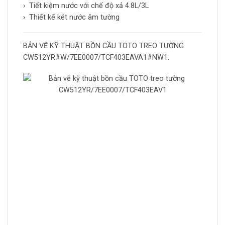
› Tiết kiệm nước với chế độ xả 4.8L/3L
› Thiết kế két nước âm tường
BẢN VẼ KỸ THUẬT BỒN CẦU TOTO TREO TƯỜNG
CW512YR#W/7EE0007/TCF403EAVA1#NW1: