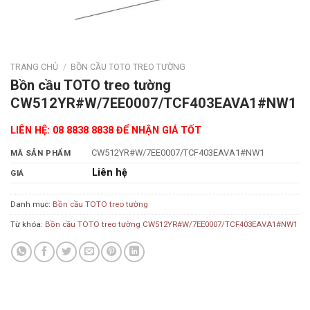
TRANG CHỦ
/
BỒN CẦU TOTO TREO TƯỜNG
Bồn cầu TOTO treo tường
CW512YR#W/7EE0007/TCF403EAVA1#NW1
LIÊN HỆ: 08 8838 8838 ĐỂ NHẬN GIÁ TỐT
CW512YR#W/7EE0007/TCF403EAVA1#NW1
MÃ SẢN PHẨM
Liên hệ
GIÁ
Danh mục:
Bồn cầu TOTO treo tường
Từ khóa:
Bồn cầu TOTO treo tường CW512YR#W/7EE0007/TCF403EAVA1#NW1