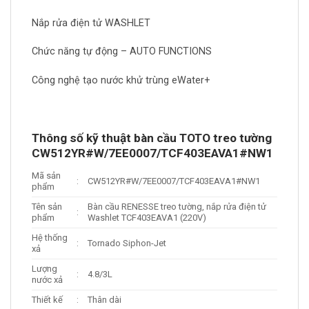
Nắp rửa điện tử WASHLET
Chức năng tự động – AUTO FUNCTIONS
Công nghệ tạo nước khử trùng eWater+
Thông số kỹ thuật bàn cầu TOTO treo tường
CW512YR#W/7EE0007/TCF403EAVA1#NW1
Mã sản
:
CW512YR#W/7EE0007/TCF403EAVA1#NW1
phẩm
Tên sản
Bàn cầu RENESSE treo tường, nắp rửa điện tử
:
phẩm
Washlet TCF403EAVA1 (220V)
Hệ thống
:
Tornado Siphon-Jet
xả
Lượng
:
4.8/3L
nước xả
Thiết kế
:
Thân dài