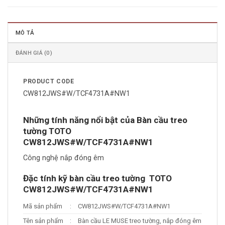
MÔ TẢ
ĐÁNH GIÁ (0)
PRODUCT CODE
CW812JWS#W/TCF4731A#NW1
Những tính năng nổi bật của Bàn cầu treo
tường TOTO
CW812JWS#W/TCF4731A#NW1
Công nghệ nắp đóng êm
Đặc tính kỹ bàn cầu treo tường TOTO
CW812JWS#W/TCF4731A#NW1
Mã sản phẩm
:
CW812JWS#W/TCF4731A#NW1
Tên sản phẩm
:
Bàn cầu LE MUSE treo tường, nắp đóng êm