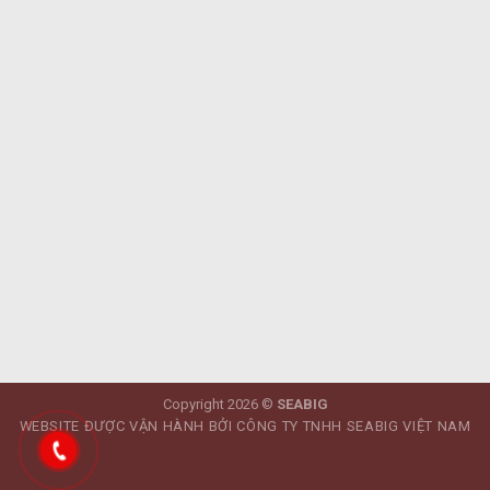
Copyright 2026 ©
SEABIG
WEBSITE ĐƯỢC VẬN HÀNH BỞI CÔNG TY TNHH SEABIG VIỆT NAM