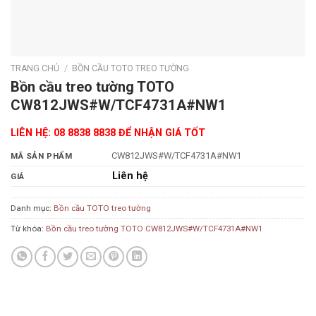
TRANG CHỦ
/
BỒN CẦU TOTO TREO TƯỜNG
Bồn cầu treo tường TOTO
CW812JWS#W/TCF4731A#NW1
LIÊN HỆ: 08 8838 8838 ĐỂ NHẬN GIÁ TỐT
CW812JWS#W/TCF4731A#NW1
MÃ SẢN PHẨM
Liên hệ
GIÁ
Danh mục:
Bồn cầu TOTO treo tường
Từ khóa:
Bồn cầu treo tường TOTO CW812JWS#W/TCF4731A#NW1