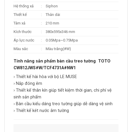
Hệ thống xả
:
Siphon
Thiết kế
:
Thân dài
Tâm xả
:
210 mm
Kích thước
:
380x595x346 mm
Áp lực nước
:
0.05Mpa~0.75Mpa
Màu sắc
:
Màu trắng(#W)
Tính năng sản phẩm bàn cầu treo tường TOTO
CW812JWS#W/TCF4731A#NW1
› Thiết kế hài hòa với bộ LE MUSE
› Nắp đóng êm
› Thiết kế thân kín giúp tiết kiệm thời gian, chi phí vệ
sinh sản phẩm
› Bàn cầu kiểu dáng treo tường giúp dễ dàng vệ sinh
› Thiết kế két nước âm tường