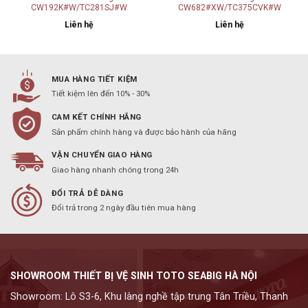
CW192K#W/TC281SJ#W
CW682#XW/TC375CVK#W
CV1/T53P100VR/T53RV1/TC393VS#W
Liên hệ
Liên hệ
MUA HÀNG TIẾT KIỆM
Tiết kiệm lên đến 10% - 30%
CAM KẾT CHÍNH HÃNG
Sản phẩm chính hàng và được bảo hành của hãng
VẬN CHUYỂN GIAO HÀNG
Giao hàng nhanh chóng trong 24h
ĐỔI TRẢ DỄ DÀNG
Đổi trả trong 2 ngày đầu tiên mua hàng
SHOWROOM THIẾT BỊ VỆ SINH TOTO SEABIG HÀ NỘI
Showroom: Lô S3-6, Khu làng nghề tập trung Tân Triều, Thanh