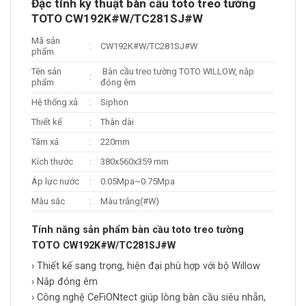
Đặc tính kỹ thuật bàn cầu toto treo tường
TOTO CW192K#W/TC281SJ#W
Mã sản
:
CW192K#W/TC281SJ#W
phẩm
Tên sản
Bàn cầu treo tường TOTO WILLOW, nắp
:
phẩm
đóng êm
Hệ thống xả
:
Siphon
Thiết kế
:
Thân dài
Tâm xả
:
220mm
Kích thước
:
380x560x359 mm
Áp lực nước
:
0.05Mpa~0.75Mpa
Màu sắc
:
Màu trắng(#W)
Tính năng sản phẩm bàn cầu toto treo tường
TOTO CW192K#W/TC281SJ#W
› Thiết kế sang trọng, hiện đại phù hợp với bộ Willow
› Nắp đóng êm
› Công nghệ CeFiONtect giúp lòng bàn cầu siêu nhẵn,