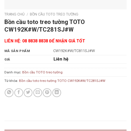
TRANG CHỦ
/
BỒN CẦU TOTO TREO TƯỜNG
Bồn cầu toto treo tường TOTO
CW192K#W/TC281SJ#W
LIÊN HỆ: 08 8838 8838 ĐỂ NHẬN GIÁ TỐT
CW192K#W/TC811SJ#W
MÃ SẢN PHẨM
Liên hệ
GIÁ
Danh mục:
Bồn cầu TOTO treo tường
Từ khóa:
Bồn cầu toto treo tường TOTO CW192K#W/TC281SJ#W