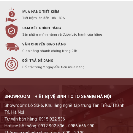
MUA HÀNG TIẾT KIỆM
Tiết kiệm lên đến 10% - 30%
CAM KẾT CHÍNH HÃNG
Sản phẩm chính hàng và được bảo hành của hãng
VẬN CHUYỂN GIAO HÀNG
Giao hàng nhanh chóng trong 24h
ĐỔI TRẢ DỄ DÀNG
Đổi trả trong 2 ngày đầu tiên mua hàng
SHOWROOM THIẾT BỊ VỆ SINH TOTO SEABIG HÀ NỘI
Showroom: Lô S3-6, Khu làng nghề tập trung Tân Triều, Thanh
Trì, Hà Nội
Tư vấn bán hàng: 0915 922 536
Hotline hệ thống: 0912 902 536 - 0986 666 990
Thời gian mở cửa showroom: 8:00 - 20:30