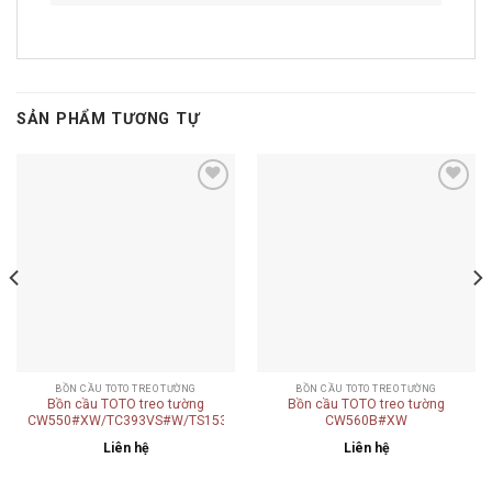
SẢN PHẨM TƯƠNG TỰ
Add to
Add to
wishlist
wishlist
BỒN CẦU TOTO TREO TƯỜNG
BỒN CẦU TOTO TREO TƯỜNG
Bồn cầu TOTO treo tường
Bồn cầu TOTO treo tường
CW550#XW/TC393VS#W/TS153S/TV150NSV6J/T82C32/TX253C/TX215C/
CW560B#XW
Liên hệ
Liên hệ