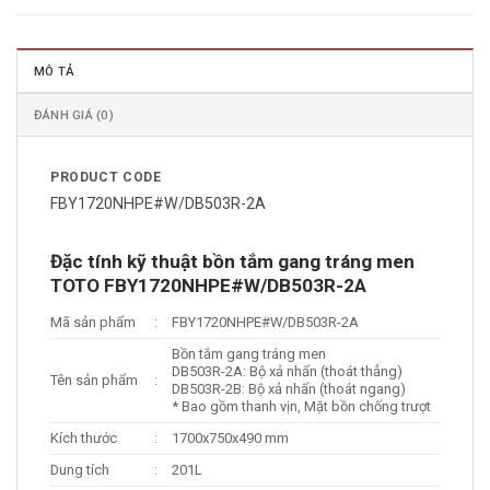
MÔ TẢ
ĐÁNH GIÁ (0)
PRODUCT CODE
FBY1720NHPE#W/DB503R-2A
Đặc tính kỹ thuật bồn tắm gang tráng men
TOTO FBY1720NHPE#W/DB503R-2A
Mã sản phẩm
:
FBY1720NHPE#W/DB503R-2A
Bồn tắm gang tráng men
DB503R-2A: Bộ xả nhấn (thoát thẳng)
Tên sản phẩm
:
DB503R-2B: Bộ xả nhấn (thoát ngang)
* Bao gồm thanh vịn, Mặt bồn chống trượt
Kích thước
:
1700x750x490 mm
Dung tích
:
201L