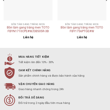
BỒN TẮM GANG TRÁNG MEN
BỒN TẮM GANG TRÁNG MEN
Bồn tắm gang tráng men TOTO
Bồn tắm gang tráng men TOTO
FBYN1710CPE#W/DB505R-3B
FBY1756PTGE#W
Liên hệ
Liên hệ
MUA HÀNG TIẾT KIỆM
Tiết kiệm lên đến 10% - 30%
CAM KẾT CHÍNH HÃNG
Sản phẩm chính hàng và được bảo hành của hãng
VẬN CHUYỂN GIAO HÀNG
Giao hàng nhanh chóng trong 24h
ĐỔI TRẢ DỄ DÀNG
Đổi trả trong 2 ngày đầu tiên mua hàng