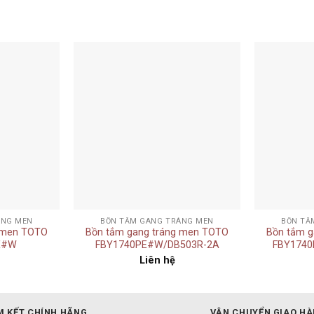
Add to
Add to
wishlist
wishlist
+
+
ÁNG MEN
BỒN TẮM GANG TRÁNG MEN
BỒN TẮ
 men TOTO
Bồn tắm gang tráng men TOTO
Bồn tắm g
E#W
FBY1740PE#W/DB503R-2A
FBY1740
Liên hệ
 KẾT CHÍNH HÃNG
VẬN CHUYỂN GIAO H