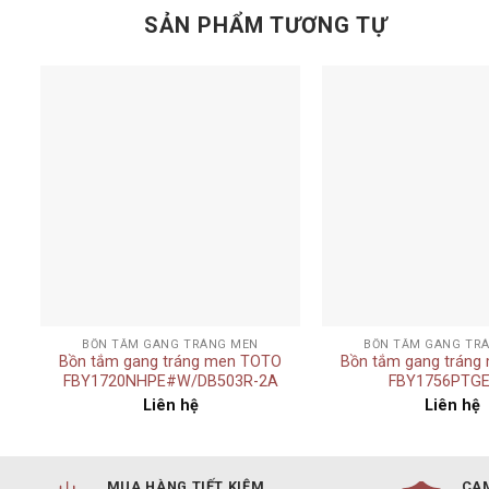
SẢN PHẨM TƯƠNG TỰ
Add to
t
wishlist
+
+
BỒN TẮM GANG TRÁNG MEN
BỒN TẮM GANG TR
Bồn tắm gang tráng men TOTO
Bồn tắm gang tráng
FBY1720NHPE#W/DB503R-2A
FBY1756PTG
Liên hệ
Liên hệ
MUA HÀNG TIẾT KIỆM
CAM