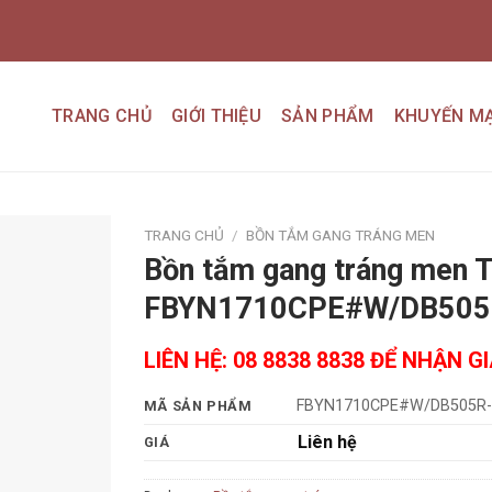
TRANG CHỦ
GIỚI THIỆU
SẢN PHẨM
KHUYẾN MẠ
TRANG CHỦ
/
BỒN TẮM GANG TRÁNG MEN
Bồn tắm gang tráng men 
Add to
FBYN1710CPE#W/DB505
wishlist
LIÊN HỆ: 08 8838 8838 ĐỂ NHẬN G
FBYN1710CPE#W/DB505R-
MÃ SẢN PHẨM
Liên hệ
GIÁ