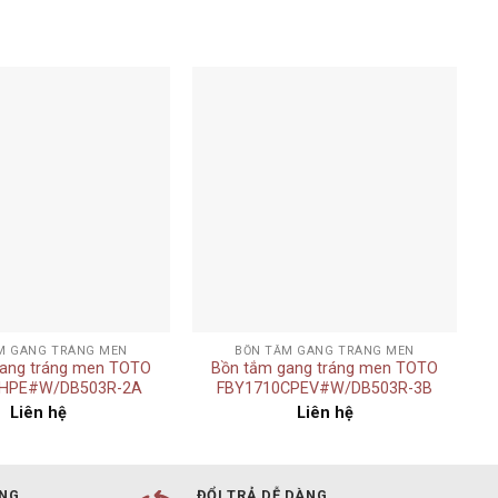
Add to
Add to
wishlist
wishlist
+
M GANG TRÁNG MEN
BỒN TẮM GANG TRÁNG MEN
ang tráng men TOTO
Bồn tắm gang tráng men TOTO
HPE#W/DB503R-2A
FBY1710CPEV#W/DB503R-3B
Liên hệ
Liên hệ
ÀNG
ĐỔI TRẢ DỄ DÀNG