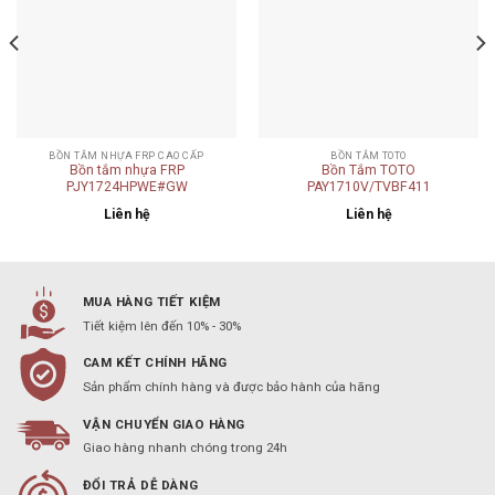
BỒN TẮM NHỰA FRP CAO CẤP
BỒN TẮM TOTO
Bồn tắm nhựa FRP
Bồn Tắm TOTO
PJY1724HPWE#GW
PAY1710V/TVBF411
Liên hệ
Liên hệ
MUA HÀNG TIẾT KIỆM
Tiết kiệm lên đến 10% - 30%
CAM KẾT CHÍNH HÃNG
Sản phẩm chính hàng và được bảo hành của hãng
VẬN CHUYỂN GIAO HÀNG
Giao hàng nhanh chóng trong 24h
ĐỔI TRẢ DỄ DÀNG