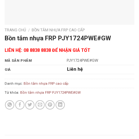
TRANG CHỦ
/
BỒN TẮM NHỰA FRP CAO CẤP
Bồn tắm nhựa FRP PJY1724PWE#GW
LIÊN HỆ: 08 8838 8838 ĐỂ NHẬN GIÁ TỐT
PJY1724PWE#GW
MÃ SẢN PHẨM
Liên hệ
GIÁ
Danh mục:
Bồn tắm nhựa FRP cao cấp
Từ khóa:
Bồn tắm nhựa FRP PJY1724PWE#GW