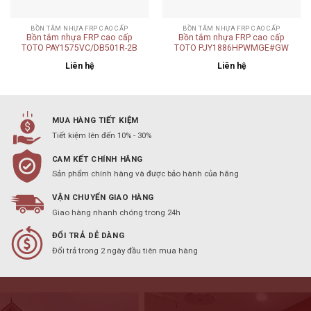
BỒN TẮM NHỰA FRP CAO CẤP
BỒN TẮM NHỰA FRP CAO CẤP
Bồn tắm nhựa FRP cao cấp
Bồn tắm nhựa FRP cao cấp
TOTO PAY1575VC/DB501R-2B
TOTO PJY1886HPWMGE#GW
Liên hệ
Liên hệ
MUA HÀNG TIẾT KIỆM
Tiết kiệm lên đến 10% - 30%
CAM KẾT CHÍNH HÃNG
Sản phẩm chính hàng và được bảo hành của hãng
VẬN CHUYỂN GIAO HÀNG
Giao hàng nhanh chóng trong 24h
ĐỔI TRẢ DỄ DÀNG
Đổi trả trong 2 ngày đầu tiên mua hàng