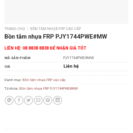
TRANG CHỦ
/
BỒN TẮM NHỰA FRP CAO CẤP
Bồn tắm nhựa FRP PJY1744PWE#MW
LIÊN HỆ: 08 8838 8838 ĐỂ NHẬN GIÁ TỐT
PJY1744PWE#MW
MÃ SẢN PHẨM
Liên hệ
GIÁ
Danh mục:
Bồn tắm nhựa FRP cao cấp
Từ khóa:
Bồn tắm nhựa FRP PJY1744PWE#MW