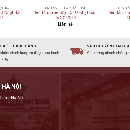
ẬT BẢN
SEN TẮM TOTO NHẬT BẢN
SEN T
TO Nhật Bản
Sen tắm nhiệt độ TOTO Nhật Bản
Sen tắm nh
R
TMGG40LLE
T
Liên hệ
 KẾT CHÍNH HÃNG
VẬN CHUYỂN GIAO H
 phẩm chính hàng và được bảo hành
Giao hàng nhanh chóng t
 hãng
 HÀ NỘI
h Trì, Hà Nội