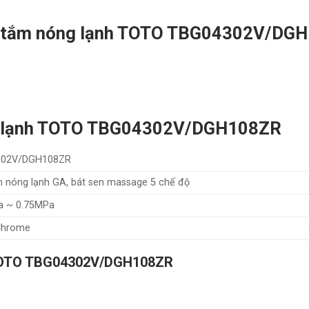
en tắm nóng lạnh TOTO TBG04302V/DG
ng lạnh TOTO TBG04302V/DGH108ZR
302V/DGH108ZR
 nóng lạnh GA, bát sen massage 5 chế độ
a ~ 0.75MPa
 Chrome
 TOTO TBG04302V/DGH108ZR