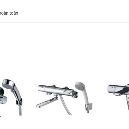
hoàn toàn
Add to
Add to
wishlist
wishlist
+
+