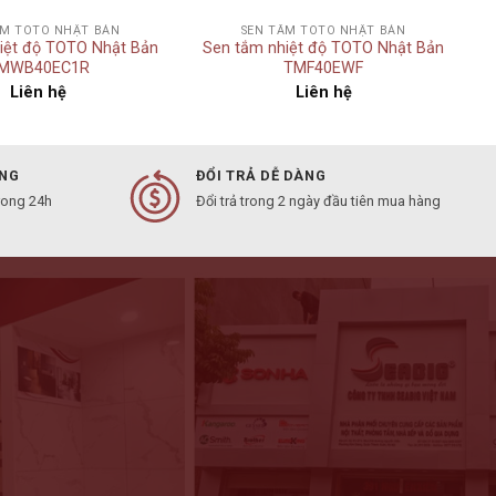
ẮM TOTO NHẬT BẢN
SEN TẮM TOTO NHẬT BẢN
iệt độ TOTO Nhật Bản
Sen tắm nhiệt độ TOTO Nhật Bản
MWB40EC1R
TMF40EWF
Liên hệ
Liên hệ
ÀNG
ĐỔI TRẢ DỄ DÀNG
rong 24h
Đổi trả trong 2 ngày đầu tiên mua hàng