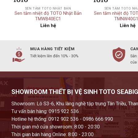
SEN TẮM TOTO NHẬT BẢN
SEN TẮM TOTO NH
n
Sen tắm nhiệt độ TOTO Nhật Bản
Sen tắm nhiệt độ TO
TMWB40EC1
TMNW40G1
Liên hệ
Liên hệ
MUA HÀNG TIẾT KIỆM
CAM
Tiết kiệm lên đến 10% - 30%
Sản
của
SHOWROOM THIẾT BỊ VỆ SINH TOTO SEABIG
Showroom: Lô S3-6, Khu làng nghề tập trung Tân Triều, Than
Tư vấn bán hàng: 0915 922 536
Hotline hệ thống: 0912 902 536 - 0986 666 990
Thời gian mở cửa showroom: 8:00 - 20:30
Thời gian bán hàng Online: 8:00 - 23:00