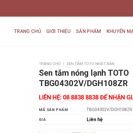
TRANG CHỦ
GIỚI THIỆU
SẢN PHẨM
KHUYẾN MẠ
TRANG CHỦ
/
SEN TẮM TOTO NHẬT BẢN
Sen tắm nóng lạnh TOTO
Add to
TBG04302V/DGH108ZR
wishlist
LIÊN HỆ: 08 8838 8838 ĐỂ NHẬN G
TBG04302V/DGH108ZR
MÃ SẢN PHẨM
Liên hệ
GIÁ