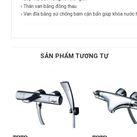
› Thân van bằng đồng thau
› Van đĩa bằng sứ chống bám cặn bẩn giúp khóa nước 
SẢN PHẨM TƯƠNG TỰ
Add to
t
wishlist
+
+