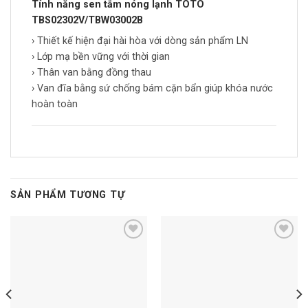
Tính năng sen tắm nóng lạnh TOTO
TBS02302V/TBW03002B
› Thiết kế hiện đại hài hòa với dòng sản phẩm LN
› Lớp mạ bền vững với thời gian
› Thân van bằng đồng thau
› Van đĩa bằng sứ chống bám cặn bẩn giúp khóa nước
hoàn toàn
SẢN PHẨM TƯƠNG TỰ
Add to
Add to
wishlist
wishlist