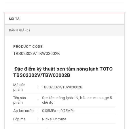
MÔ TẢ
ĐÁNH GIÁ (0)
PRODUCT CODE
TBS02302V/TBW03002B
Đặc điểm kỹ thuật sen tắm nóng lạnh TOTO
TBS02302V/TBW03002B
Mã sản
:
TBS02302V/TBW03002B
phẩm
Tên sản
Sen tắm nóng lạnh LN, bát sen massage 5
:
phẩm
chế độ
Áp lực nước
:
0.05MPa ~ 0.75MPa
Lớp mạ
:
Nickel Chrome