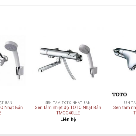
Add to
Add to
wishlist
wishlist
+
+
ẬT BẢN
SEN TẮM TOTO NHẬT BẢN
SEN T
TO Nhật Bản
Sen tắm nhiệt độ TOTO Nhật Bản
Sen tắm nh
Z
TMGG40LLE
Liên hệ