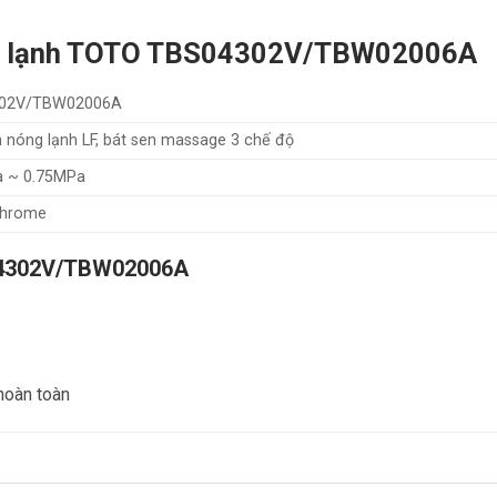
ng lạnh TOTO TBS04302V/TBW02006A
02V/TBW02006A
 nóng lạnh LF, bát sen massage 3 chế độ
a ~ 0.75MPa
Chrome
S04302V/TBW02006A
hoàn toàn