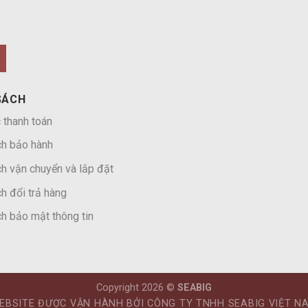
SÁCH
 thanh toán
ch bảo hành
h vận chuyển và lắp đặt
h đổi trả hàng
h bảo mật thông tin
Copyright 2026 ©
SEABIG
EBSITE ĐƯỢC VẬN HÀNH BỞI CÔNG TY TNHH SEABIG VIỆT N