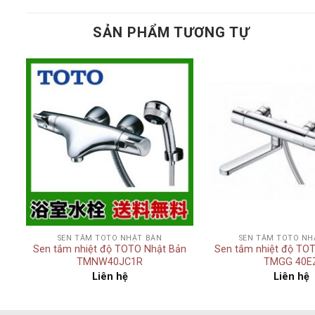
SẢN PHẨM TƯƠNG TỰ
Add to
t
wishlist
+
+
SEN TẮM TOTO NHẬT BẢN
SEN TẮM TOTO NH
n
Sen tắm nhiệt độ TOTO Nhật Bản
Sen tắm nhiệt độ TO
TMNW40JC1R
TMGG 40E
Liên hệ
Liên hệ