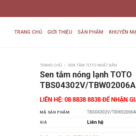
TRANG CHỦ
GIỚI THIỆU
SẢN PHẨM
KHUYẾN MẠ
TRANG CHỦ
/
SEN TẮM TOTO NHẬT BẢN
Sen tắm nóng lạnh TOTO
Add to
TBS04302V/TBW02006A
wishlist
LIÊN HỆ: 08 8838 8838 ĐỂ NHẬN G
TBS04302V/TBW02006
MÃ SẢN PHẨM
Liên hệ
GIÁ