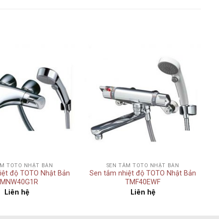
Add to
Add to
wishlist
wishlist
+
ẮM TOTO NHẬT BẢN
SEN TẮM TOTO NHẬT BẢN
iệt độ TOTO Nhật Bản
Sen tắm nhiệt độ TOTO Nhật Bản
TMNW40G1R
TMF40EWF
Liên hệ
Liên hệ