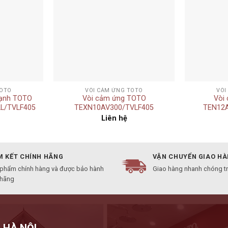
+
+
TOTO
VÒI CẢM ỨNG TOTO
VÒI
lạnh TOTO
Vòi cảm ứng TOTO
Vòi
L/TVLF405
TEXN10AV300/TVLF405
TEN12
Liên hệ
 KẾT CHÍNH HÃNG
VẬN CHUYỂN GIAO H
 phẩm chính hàng và được bảo hành
Giao hàng nhanh chóng t
 hãng
 HÀ NỘI