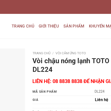
TRANG CHỦ
GIỚI THIỆU
SẢN PHẨM
KHUYẾN MẠ
TRANG CHỦ
/
VÒI CẢM ỨNG TOTO
Vòi chậu nóng lạnh TOTO
Add to
DL224
wishlist
LIÊN HỆ: 08 8838 8838 ĐỂ NHẬN G
DL224
MÃ SẢN PHẨM
Liên hệ
GIÁ