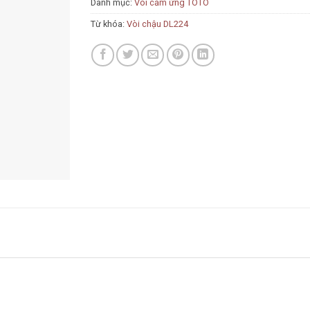
Danh mục:
Vòi cảm ứng TOTO
Từ khóa:
Vòi chậu DL224