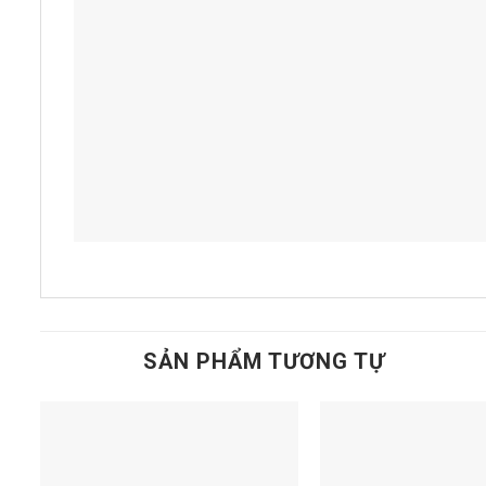
SẢN PHẨM TƯƠNG TỰ
Add to
t
wishlist