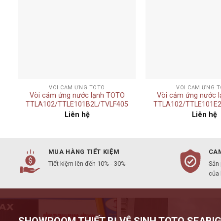
+
+
VÒI CẢM ỨNG TOTO
VÒI CẢM ỨNG 
Vòi cảm ứng nước lạnh TOTO
Vòi cảm ứng nước 
MA/TVLF405
TTLA102/TTLE101B2L/TVLF405
TTLA102/TTLE101E2
Liên hệ
Liên hệ
MUA HÀNG TIẾT KIỆM
CAM
Tiết kiệm lên đến 10% - 30%
Sản
của
SHOWROOM THIẾT BỊ VỆ SINH TOTO SEABIG