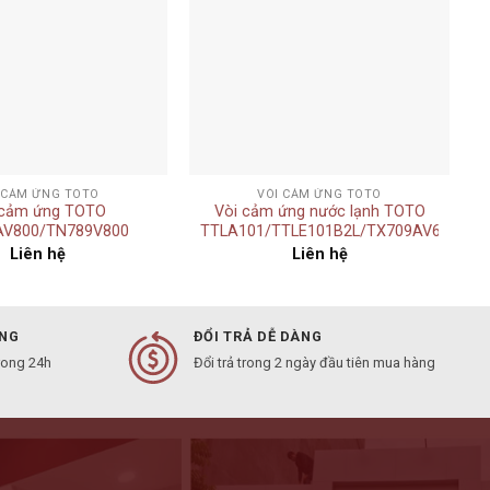
+
 CẢM ỨNG TOTO
VÒI CẢM ỨNG TOTO
 cảm ứng TOTO
Vòi cảm ứng nước lạnh TOTO
AV800/TN789V800
TTLA101/TTLE101B2L/TX709AV6
Liên hệ
Liên hệ
ÀNG
ĐỔI TRẢ DỄ DÀNG
rong 24h
Đổi trả trong 2 ngày đầu tiên mua hàng