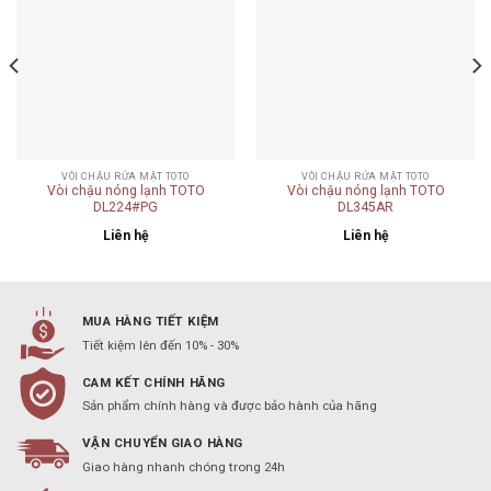
wishlist
wishlist
VÒI CHẬU RỬA MẶT TOTO
VÒI CHẬU RỬA MẶT TOTO
Vòi chậu nóng lạnh TOTO
Vòi chậu nóng lạnh TOTO
DL224#PG
DL345AR
Liên hệ
Liên hệ
MUA HÀNG TIẾT KIỆM
Tiết kiệm lên đến 10% - 30%
CAM KẾT CHÍNH HÃNG
Sản phẩm chính hàng và được bảo hành của hãng
VẬN CHUYỂN GIAO HÀNG
Giao hàng nhanh chóng trong 24h