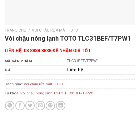
TRANG CHỦ
/
VÒI CHẬU RỬA MẶT TOTO
Vòi chậu nóng lạnh TOTO TLC31BEF/T7PW1
LIÊN HỆ: 08 8838 8838 ĐỂ NHẬN GIÁ TỐT
TLC31BEF/T7PW1
MÃ SẢN PHẨM
Liên hệ
GIÁ
Danh mục:
Vòi chậu rửa mặt TOTO
Từ khóa:
Vòi chậu nóng lạnh TOTO TLC31BEF/T7PW1