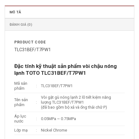
MÔ TẢ
ĐÁNH GIÁ (0)
PRODUCT CODE
TLC31BEF/T7PW1
Đặc tính kỹ thuật sản phẩm vòi chậu nóng
lạnh TOTO TLC31BEF/T7PW1
Mã sản
:
TLC31BEF/T7PW1
phẩm
Vòi gật gù nóng lạnh 2 lỗ tiết kiệm năng
Tên sản
:
lượng TLC31BEF/T7PW1
phẩm
(đã bao gồm bộ xả và ống thải chữ P)
Áp lực
:
0.05MPa ~ 0.75MPa
nước
Lớp mạ
:
Nickel Chrome