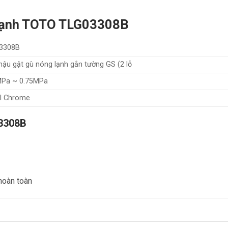
g lạnh TOTO TLG03308B
3308B
hậu gật gù nóng lạnh gắn tường GS (2 lỗ
MPa ~ 0.75MPa
el Chrome
03308B
hoàn toàn