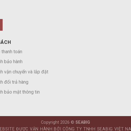
SÁCH
 thanh toán
ch bảo hành
h vận chuyển và lắp đặt
h đổi trả hàng
h bảo mật thông tin
Copyright 2026 ©
SEABIG
EBSITE ĐƯỢC VẬN HÀNH BỞI CÔNG TY TNHH SEABIG VIỆT N