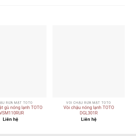
Add to
Add to
wishlist
wishlist
+
HẬU RỬA MẶT TOTO
VÒI CHẬU RỬA MẶT TOTO
ật gù nóng lạnh TOTO
Vòi chậu nóng lạnh TOTO
VSM110RUR
DGL301R
Liên hệ
Liên hệ