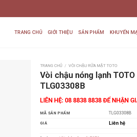
TRANG CHỦ
GIỚI THIỆU
SẢN PHẨM
KHUYẾN MẠ
TRANG CHỦ
/
VÒI CHẬU RỬA MẶT TOTO
Vòi chậu nóng lạnh TOTO
Add to
TLG03308B
wishlist
LIÊN HỆ: 08 8838 8838 ĐỂ NHẬN G
TLG03308B
MÃ SẢN PHẨM
Liên hệ
GIÁ