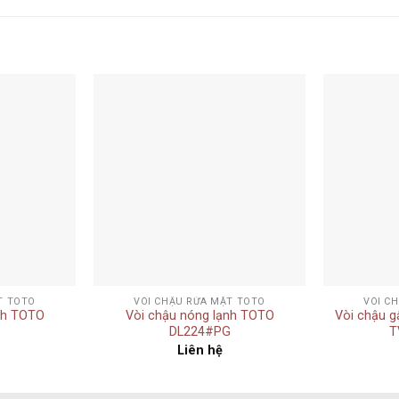
Add to
Add to
wishlist
wishlist
+
+
T TOTO
VÒI CHẬU RỬA MẶT TOTO
VÒI C
nh TOTO
Vòi chậu nóng lạnh TOTO
Vòi chậu g
DL224#PG
T
Liên hệ