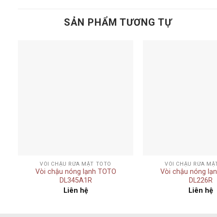
SẢN PHẨM TƯƠNG TỰ
Add to
t
wishlist
+
+
VÒI CHẬU RỬA MẶT TOTO
VÒI CHẬU RỬA MẶ
2
Vòi chậu nóng lạnh TOTO
Vòi chậu nóng lạ
DL345A1R
DL226R
Liên hệ
Liên hệ