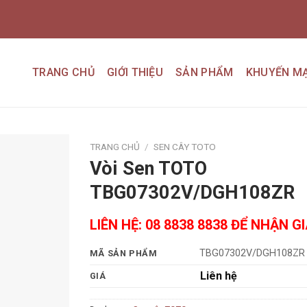
TRANG CHỦ
GIỚI THIỆU
SẢN PHẨM
KHUYẾN MẠ
TRANG CHỦ
/
SEN CÂY TOTO
Vòi Sen TOTO
Add to
TBG07302V/DGH108ZR
wishlist
LIÊN HỆ: 08 8838 8838 ĐỂ NHẬN G
TBG07302V/DGH108ZR
MÃ SẢN PHẨM
Liên hệ
GIÁ