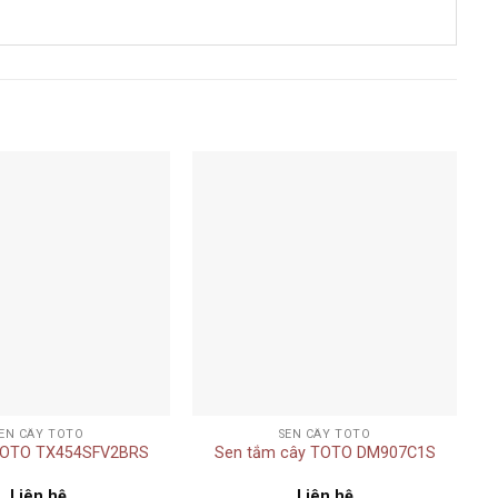
Add to
Add to
wishlist
wishlist
+
EN CÂY TOTO
SEN CÂY TOTO
TOTO TX454SFV2BRS
Sen tắm cây TOTO DM907C1S
Liên hệ
Liên hệ