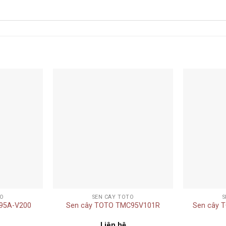
Add to
Add to
wishlist
wishlist
+
+
TO
SEN CÂY TOTO
S
95A-V200
Sen cây TOTO TMC95V101R
Sen cây 
Liên hệ