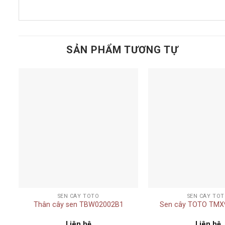
SẢN PHẨM TƯƠNG TỰ
Add to
t
wishlist
+
+
SEN CÂY TOTO
SEN CÂY TO
Thân cây sen TBW02002B1
Sen cây TOTO TMX
Liên hệ
Liên hệ