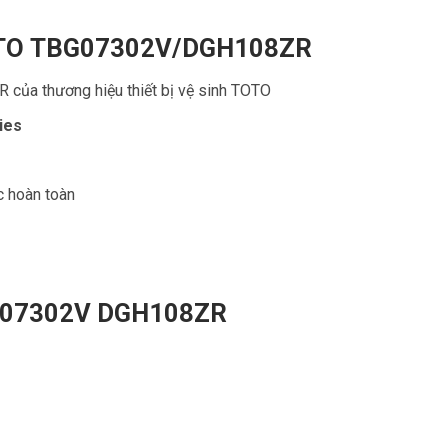
OTO
TBG07302V
/DGH108ZR
của thương hiệu thiết bị vệ sinh TOTO
ies
 hoàn toàn
G07302V
DGH108ZR