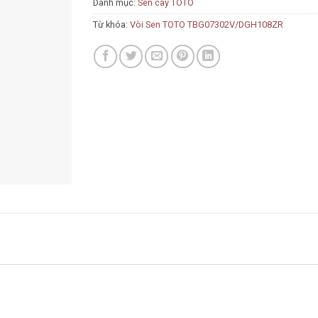
Danh mục:
Sen cây TOTO
Từ khóa:
Vòi Sen TOTO TBG07302V/DGH108ZR