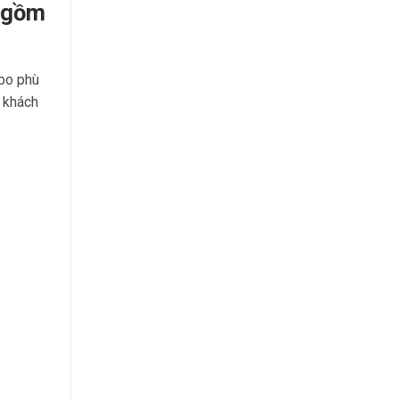
o gồm
mbo phù
 khách