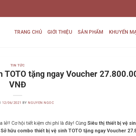
TRANG CHỦ
GIỚI THIỆU
SẢN PHẨM
KHUYẾN MẠ
TIN TỨC
nh TOTO tặng ngay Voucher 27.800.0
VNĐ
N
12/06/2021
BY
NGUYEN NGOC
lẻ!! Cơ hội tiết kiệm chi phí là đây! Cùng
Siêu thị thiết bị vệ si
t
Sở hữu combo thiết bị vệ sinh TOTO tặng ngay Voucher 27.