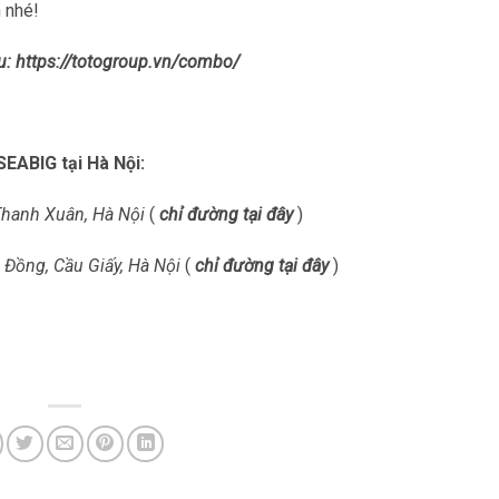
 nhé!
u: https://totogroup.vn/combo/
EABIG tại Hà Nội:
Thanh Xuân, Hà Nội
(
chỉ đường tại đây
)
Đồng, Cầu Giấy, Hà Nội
(
chỉ đường tại đây
)