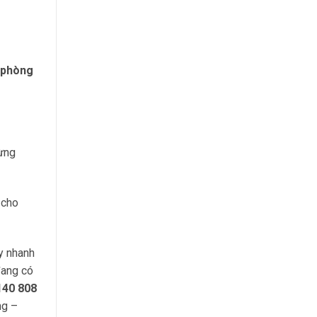
 phòng
từng
 cho
y nhanh
đang có
140 808
ng –