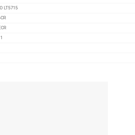
O LT5715
6CR
ECR
01
3