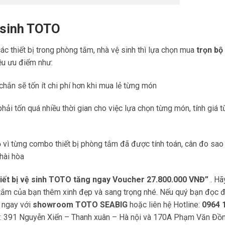
 sinh TOTO
c thiết bị trong phòng tắm, nhà vệ sinh thì lựa chọn mua
trọn bộ
ều ưu điểm như:
chắn sẽ tốn ít chi phí hơn khi mua lẻ từng món
hải tốn quá nhiều thời gian cho việc lựa chọn từng món, tính giá 
 vì từng combo thiết bị phòng tắm đã được tính toán, cân đo sao
hài hòa
iết bị vệ sinh TOTO tăng ngay Voucher 27.800.000 VNĐ”
. Hã
g tắm của bạn thêm xinh đẹp và sang trọng nhé. Nếu quý bạn đọc 
 ngay với
showroom
TOTO SEABIG
hoặc liên hệ Hotline:
0964 
m: 391 Nguyễn Xiển – Thanh xuân – Hà nội và 170A Phạm Văn Đồ