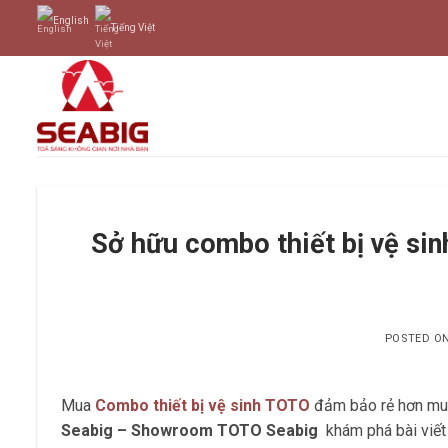
Skip
English
Tiếng Việt
to
content
Sở hữu combo thiết bị vệ si
POSTED O
Mua
Combo thiết bị vệ sinh TOTO
đảm bảo rẻ hơn mua 
Seabig – Showroom TOTO Seabig
khám phá bài viế