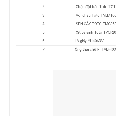
2
Chậu đặt bàn Toto TOT
3
Vòi chậu Toto TVLM10
4
SEN CÂY TOTO TMC95
5
Xịt vệ sinh Toto TVCF2
6
Lô giấy YH406RV
7
Ống thải chữ P: TVLF40