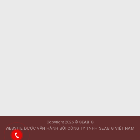
Copyright 2026 ©
SEABIG
WEBSITE ĐƯỢC VẬN HÀNH BỞI CÔNG TY TNHH SEABIG VIỆT NAM