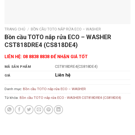
TRANG CHỦ
/
BỒN CẦU TOTO NẮP RỬA ECO – WASHER
Bồn cầu TOTO nắp rửa ECO – WASHER
CST818DRE4 (CS818DE4)
LIÊN HỆ: 08 8838 8838 ĐỂ NHẬN GIÁ TỐT
CST818DRE4(CS818DE4)
MÃ SẢN PHẨM
Liên hệ
GIÁ
Danh mục:
Bồn cầu TOTO nắp rửa ECO – WASHER
Từ khóa:
Bồn cầu TOTO nắp rửa ECO - WASHER CST818DRE4 (CS818DE4)