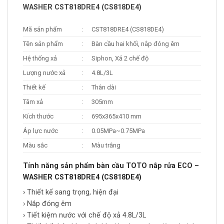
WASHER CST818DRE4 (CS818DE4)
Mã sản phẩm
:
CST818DRE4 (CS818DE4)
Tên sản phẩm
:
Bàn cầu hai khối, nắp đóng êm
Hệ thống xả
:
Siphon, Xả 2 chế độ
Lượng nước xả
:
4.8L/3L
Thiết kế
:
Thân dài
Tâm xả
:
305mm
Kích thước
:
695x365x410 mm
Áp lực nước
:
0.05MPa~0.75MPa
Màu sắc
:
Màu trắng
Tính năng sản phẩm bàn cầu TOTO nắp rửa ECO –
WASHER CST818DRE4 (CS818DE4)
› Thiết kế sang trọng, hiện đại
› Nắp đóng êm
› Tiết kiệm nước với chế độ xả 4.8L/3L