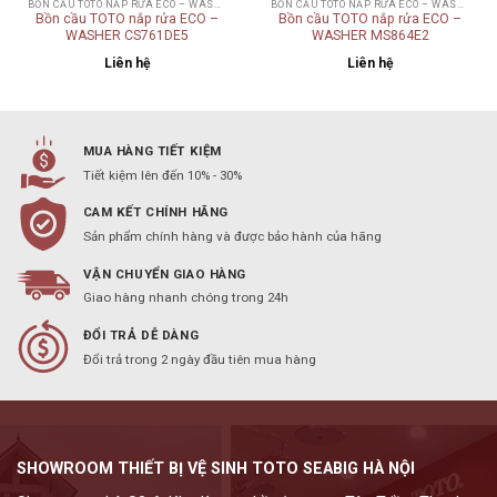
BỒN CẦU TOTO NẮP RỬA ECO – WASHER
BỒN CẦU TOTO NẮP RỬA ECO – WASHER
Bồn cầu TOTO nắp rửa ECO –
Bồn cầu TOTO nắp rửa ECO –
WASHER CS761DE5
WASHER MS864E2
Liên hệ
Liên hệ
MUA HÀNG TIẾT KIỆM
Tiết kiệm lên đến 10% - 30%
CAM KẾT CHÍNH HÃNG
Sản phẩm chính hàng và được bảo hành của hãng
VẬN CHUYỂN GIAO HÀNG
Giao hàng nhanh chóng trong 24h
ĐỔI TRẢ DỄ DÀNG
Đổi trả trong 2 ngày đầu tiên mua hàng
SHOWROOM THIẾT BỊ VỆ SINH TOTO SEABIG HÀ NỘI