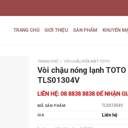
TRANG CHỦ
GIỚI THIỆU
SẢN PHẨM
KHUYẾN MẠ
TRANG CHỦ
/
VÒI CHẬU RỬA MẶT TOTO
Vòi chậu nóng lạnh TOTO
Add to
TLS01304V
wishlist
LIÊN HỆ: 08 8838 8838 ĐỂ NHẬN G
TLS01304V
MÃ SẢN PHẨM
Liên hệ
GIÁ