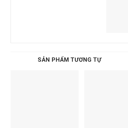
SẢN PHẨM TƯƠNG TỰ
Add to
t
wishlist