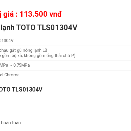
ị giá : 113.500 vnđ
g lạnh TOTO TLS01304V
01304V
chậu gật gù nóng lạnh LB
o gồm bộ xả, không gồm ống thải chữ P)
5MPa ~ 0.75MPa
kel Chrome
 TOTO TLS01304V
 hoàn toàn